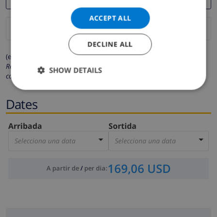
ACCEPT ALL
DECLINE ALL
(els camps marcats amb * són obligatoris)
Respectem la teva privacitat. Les teves dades personals no es
SHOW DETAILS
compartiran amb tercers.
Dates
Arribada
Sortida
Selecciona una data
Selecciona una data
169,06 USD
A partir de
/
per dia
: