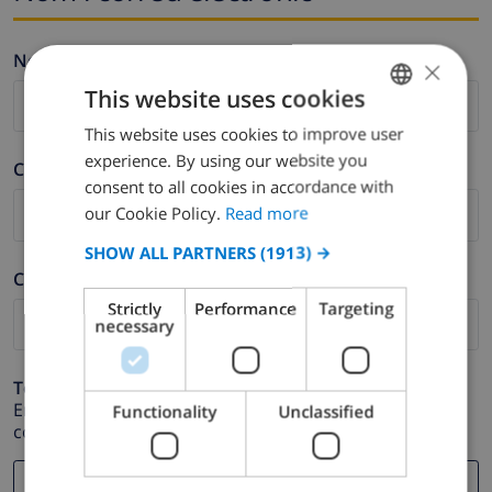
Nom *
×
This website uses cookies
This website uses cookies to improve user
ENGLISH
experience. By using our website you
Cognom *
DUTCH
consent to all cookies in accordance with
FRENCH
our Cookie Policy.
Read more
SPANISH
SHOW ALL PARTNERS
(1913) →
Correu electrònic *
GERMAN
Strictly
Performance
Targeting
CATALAN
necessary
ITALIAN
Telèfon *
DANISH
En cas que la direcció de correu electrònic no funcioni
Functionality
Unclassified
correctament.
NORWEGIAN