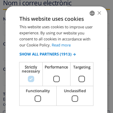
Nom i correu electrònic
×
This website uses cookies
Nom *
This website uses cookies to improve user
ENGLISH
experience. By using our website you
DUTCH
consent to all cookies in accordance with
Cognom *
FRENCH
our Cookie Policy.
Read more
SPANISH
SHOW ALL PARTNERS
(1913) →
GERMAN
Strictly
Performance
Targeting
Correu electrònic *
CATALAN
necessary
ITALIAN
DANISH
Functionality
Unclassified
Telèfon *
NORWEGIAN
En cas que la direcció de correu electrònic no funcioni
correctament.