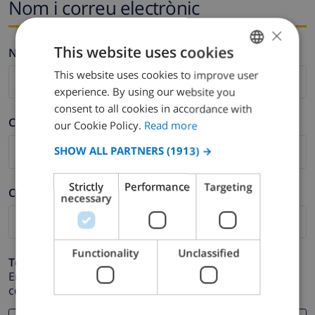
Nom i correu electrònic
×
This website uses cookies
Nom *
This website uses cookies to improve user
ENGLISH
experience. By using our website you
DUTCH
consent to all cookies in accordance with
Cognom *
FRENCH
our Cookie Policy.
Read more
SPANISH
SHOW ALL PARTNERS
(1913) →
GERMAN
Strictly
Performance
Targeting
Correu electrònic *
CATALAN
necessary
ITALIAN
DANISH
Functionality
Unclassified
Telèfon *
NORWEGIAN
En cas que la direcció de correu electrònic no funcioni
correctament.