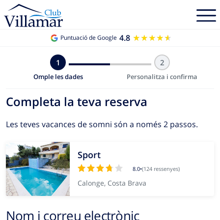
4.8
★★★★★
★★★★★
Puntuació de Google
1
2
Omple les dades
Personalitza i confirma
Completa la teva reserva
Les teves vacances de somni són a només 2 passos.
Sport
8.0
•
(124 ressenyes)
Calonge, Costa Brava
Nom i correu electrònic