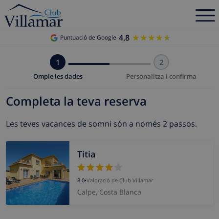
4.8
★★★★★
★★★★★
Puntuació de Google
1
2
Omple les dades
Personalitza i confirma
Completa la teva reserva
Les teves vacances de somni són a només 2 passos.
Titia
8.0
•
Valoració de Club Villamar
Calpe, Costa Blanca