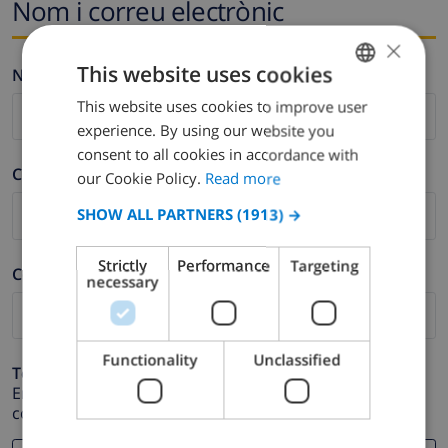
Nom i correu electrònic
×
This website uses cookies
Nom *
This website uses cookies to improve user
ENGLISH
experience. By using our website you
DUTCH
consent to all cookies in accordance with
Cognom *
FRENCH
our Cookie Policy.
Read more
SPANISH
SHOW ALL PARTNERS
(1913) →
GERMAN
Strictly
Performance
Targeting
Correu electrònic *
CATALAN
necessary
ITALIAN
DANISH
Functionality
Unclassified
Telèfon *
NORWEGIAN
En cas que la direcció de correu electrònic no funcioni
correctament.