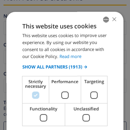
Nom *
×
This website uses cookies
This website uses cookies to improve user
ENGLISH
experience. By using our website you
Cognom *
DUTCH
consent to all cookies in accordance with
FRENCH
our Cookie Policy.
Read more
SPANISH
SHOW ALL PARTNERS
(1913) →
Correu electrònic *
GERMAN
Strictly
Performance
Targeting
CATALAN
necessary
ITALIAN
Telèfon *
DANISH
En cas que la direcció de correu electrònic no funcioni
Functionality
Unclassified
correctament.
NORWEGIAN