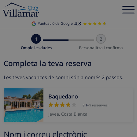
4.8
★★★★★
★★★★★
Puntuació de Google
1
2
Omple les dades
Personalitza i confirma
Completa la teva reserva
Les teves vacances de somni són a només 2 passos.
Baquedano
8.1
•
(9 ressenyes)
Javea, Costa Blanca
Nom i correu electrònic