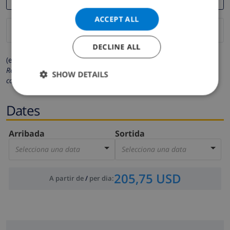
ACCEPT ALL
DECLINE ALL
(els camps marcats amb * són obligatoris)
Respectem la teva privacitat. Les teves dades personals no es
SHOW DETAILS
compartiran amb tercers.
Dates
Arribada
Sortida
Selecciona una data
Selecciona una data
205,75 USD
A partir de
/
per dia
: