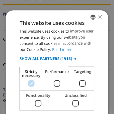
Nom *
×
This website uses cookies
This website uses cookies to improve user
ENGLISH
experience. By using our website you
Cognom *
DUTCH
consent to all cookies in accordance with
FRENCH
our Cookie Policy.
Read more
SPANISH
SHOW ALL PARTNERS
(1913) →
Correu electrònic *
GERMAN
Strictly
Performance
Targeting
CATALAN
necessary
ITALIAN
Telèfon *
DANISH
En cas que la direcció de correu electrònic no funcioni
Functionality
Unclassified
correctament.
NORWEGIAN