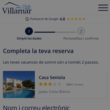
4.8
★★★★★
★★★★★
Puntuació de Google
1
2
Omple les dades
Personalitza i confirma
Completa la teva reserva
Les teves vacances de somni són a només 2 passos.
Casa Seniola
5.0
•
(1 review)
Javea, Costa Blanca
Nom i correu electrònic