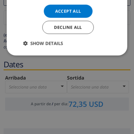
ACCEPT ALL
DECLINE ALL
(els camps marcats amb * són obligatoris)
Respectem la teva privacitat. Les teves dades personals no es
SHOW DETAILS
compartiran amb tercers.
Dates
Arribada
Sortida
Selecciona una data
Selecciona una data
72,35 USD
A partir de
/
per dia
: