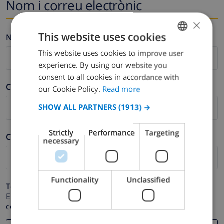
Nom i correu electrònic
×
This website uses cookies
Nom *
This website uses cookies to improve user
ENGLISH
experience. By using our website you
DUTCH
consent to all cookies in accordance with
Cognom *
FRENCH
our Cookie Policy.
Read more
SPANISH
SHOW ALL PARTNERS
(1913) →
GERMAN
Strictly
Performance
Targeting
Correu electrònic *
CATALAN
necessary
ITALIAN
DANISH
Functionality
Unclassified
Telèfon *
NORWEGIAN
En cas que la direcció de correu electrònic no funcioni
correctament.