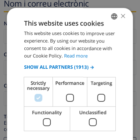
Nom i correu electrònic
×
This website uses cookies
Nom *
This website uses cookies to improve user
ENGLISH
experience. By using our website you
DUTCH
consent to all cookies in accordance with
Cognom *
FRENCH
our Cookie Policy.
Read more
SPANISH
SHOW ALL PARTNERS
(1913) →
GERMAN
Strictly
Performance
Targeting
Correu electrònic *
CATALAN
necessary
ITALIAN
DANISH
Functionality
Unclassified
Telèfon *
NORWEGIAN
En cas que la direcció de correu electrònic no funcioni
correctament.