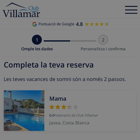
4.8
★★★★★
★★★★★
Puntuació de Google
1
2
Omple les dades
Personalitza i confirma
Completa la teva reserva
Les teves vacances de somni són a només 2 passos.
Mama
6.0
•
Valoració de Club Villamar
Javea, Costa Blanca