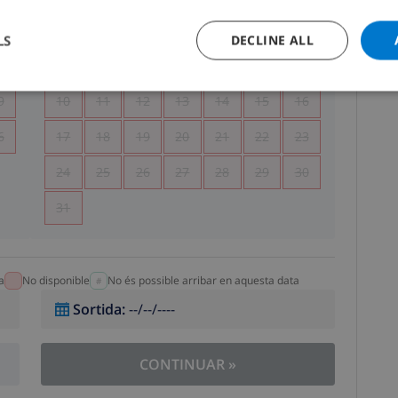
5
1
2
LS
DECLINE ALL
2
3
4
5
6
7
8
9
9
10
11
12
13
14
15
16
6
17
18
19
20
21
22
23
24
25
26
27
28
29
30
31
a
No disponible
No és possible arribar en aquesta data
Sortida
:
--/--/----
CONTINUAR
»