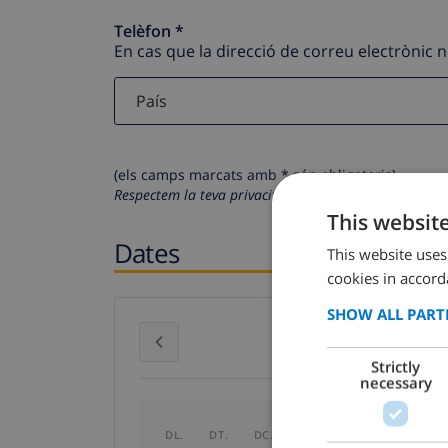
Telèfon *
En cas que la direcció de correu electrònic 
(els camps marcats amb * són obligatoris)
Respectem la teva privacitat. Les teves dades person
This websit
Dates
This website uses
cookies in accord
SHOW ALL PART
juliol 2026
Strictly
necessary
DL.
DT.
DC.
DJ.
DV.
DS.
DG