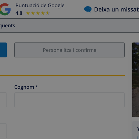
Puntuació de Google
Deixa un missa
4.8
★★★★★
★★★★★
eqüents
Personalitza i confirma
Cognom *