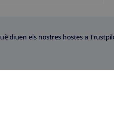
uè diuen els nostres hostes a Trustpil