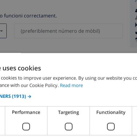
no funcioni correctament.
als no es compartiran amb tercers.
e uses cookies
 cookies to improve user experience. By using our website you co
ance with our Cookie Policy.
Read more
NERS
(1913) →
agost 2026
Performance
Targeting
Functionality
.
DL.
DT.
DC.
DJ.
DV.
DS.
DG.