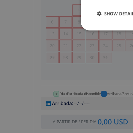
1
2
3
4
SHOW DETAI
6
7
8
9
10
11
1
13
14
15
16
17
18
1
20
21
22
23
24
25
2
27
28
29
30
31
Dia d'arribada disponible
Arribada/Sortid
Arribada
:
--/--/----
0,00 USD
A PARTIR DE
/
PER DIA
: