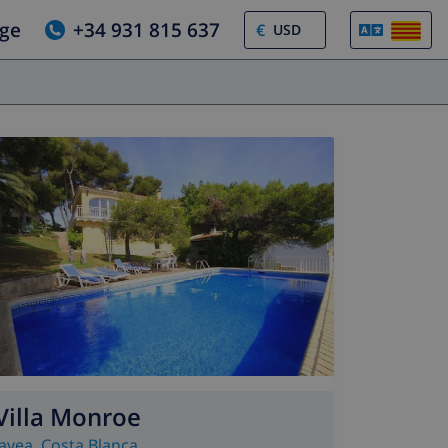
tge
+34 931 815 637
€
Villa Monroe
Javea
,
Costa Blanca