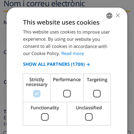
Nom i correu electrònic
×
This website uses cookies
Nom *
This website uses cookies to improve user
ENGLISH
experience. By using our website you
DUTCH
consent to all cookies in accordance with
Cognom *
FRENCH
our Cookie Policy.
Read more
SPANISH
SHOW ALL PARTNERS
(1709) →
GERMAN
Strictly
Performance
Targeting
Correu electrònic *
CATALAN
necessary
ITALIAN
DANISH
Functionality
Unclassified
Telèfon *
NORWEGIAN
En cas que la direcció de correu electrònic no funcioni
correctament.