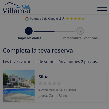
4.8
★★★★★
★★★★★
Puntuació de Google
1
2
Omple les dades
Personalitza i confirma
Completa la teva reserva
Les teves vacances de somni són a només 2 passos.
Silua
0.0
•
Valoració de Club Villamar
Javea, Costa Blanca