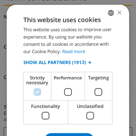
×
Nom *
This website uses cookies
This website uses cookies to improve user
ENGLISH
experience. By using our website you
DUTCH
consent to all cookies in accordance with
Cognom *
FRENCH
our Cookie Policy.
Read more
SPANISH
SHOW ALL PARTNERS
(1913) →
GERMAN
Correu electrònic *
Strictly
Performance
Targeting
CATALAN
necessary
ITALIAN
DANISH
Functionality
Unclassified
Telèfon *
NORWEGIAN
En cas que la direcció de correu electrònic no funcioni
correctament.