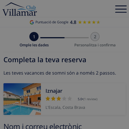
4.8
★★★★★
★★★★★
Puntuació de Google
1
2
Omple les dades
Personalitza i confirma
Completa la teva reserva
Les teves vacances de somni són a només 2 passos.
Iznajar
5.0
•
(1 review)
L'Escala, Costa Brava
Nom i correu electrònic