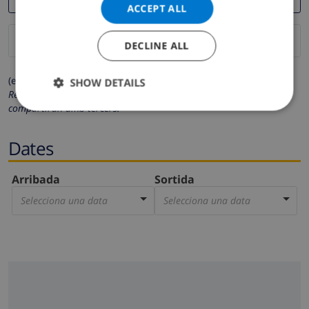
ACCEPT ALL
DECLINE ALL
(els camps marcats amb * són obligatoris)
SHOW DETAILS
Respectem la teva privacitat. Les teves dades personals no es
compartiran amb tercers.
Dates
Arribada
Sortida
Selecciona una data
Selecciona una data