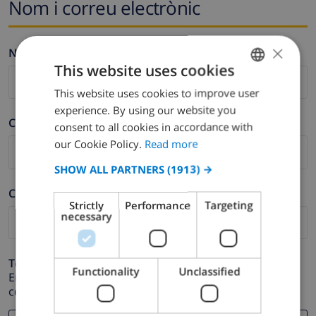
Nom i correu electrònic
×
Nom *
This website uses cookies
This website uses cookies to improve user
ENGLISH
experience. By using our website you
DUTCH
Cognom *
consent to all cookies in accordance with
FRENCH
our Cookie Policy.
Read more
SPANISH
SHOW ALL PARTNERS
(1913) →
GERMAN
Correu electrònic *
Strictly
Performance
Targeting
CATALAN
necessary
ITALIAN
DANISH
Telèfon *
Functionality
Unclassified
En cas que la direcció de correu electrònic no funcioni
NORWEGIAN
correctament.