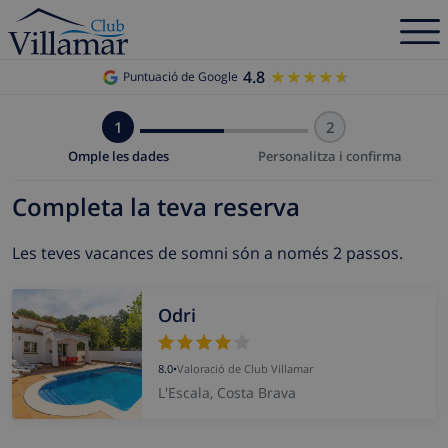
4.8
★★★★★
★★★★★
Puntuació de Google
1
2
Omple les dades
Personalitza i confirma
Completa la teva reserva
Les teves vacances de somni són a només 2 passos.
Odri
8.0
•
Valoració de Club Villamar
L'Escala, Costa Brava