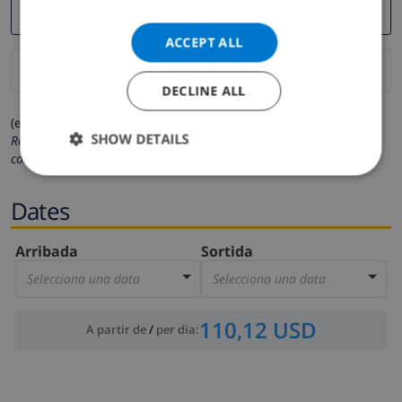
ACCEPT ALL
DECLINE ALL
(els camps marcats amb * són obligatoris)
SHOW DETAILS
Respectem la teva privacitat. Les teves dades personals no es
compartiran amb tercers.
Dates
Arribada
Sortida
Selecciona una data
Selecciona una data
110,12 USD
A partir de
/
per dia
: