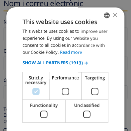
Nom i correu electrònic
×
This website uses cookies
Nom *
This website uses cookies to improve user
ENGLISH
experience. By using our website you
DUTCH
consent to all cookies in accordance with
Cognom *
FRENCH
our Cookie Policy.
Read more
SPANISH
SHOW ALL PARTNERS
(1913) →
GERMAN
Strictly
Performance
Targeting
Correu electrònic *
CATALAN
necessary
ITALIAN
DANISH
Functionality
Unclassified
Telèfon *
NORWEGIAN
En cas que la direcció de correu electrònic no funcioni
correctament.