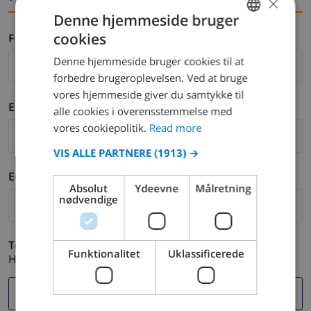
×
Denne hjemmeside bruger
cookies
Fornavn *
ENGLISH
Denne hjemmeside bruger cookies til at
DUTCH
forbedre brugeroplevelsen. Ved at bruge
FRENCH
vores hjemmeside giver du samtykke til
Efternavn *
alle cookies i overensstemmelse med
SPANISH
vores cookiepolitik.
Read more
GERMAN
VIS ALLE PARTNERE
(1913) →
CATALAN
E-mail *
ITALIAN
Absolut
Ydeevne
Målretning
nødvendige
DANISH
NORWEGIAN
Telefon *
Funktionalitet
Uklassificerede
Hvis din e-mail adresse ikke fungerer korrekt.