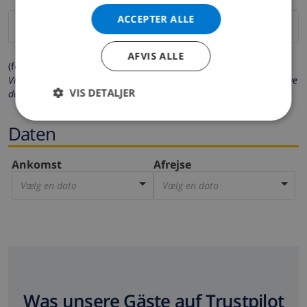
ACCEPTER ALLE
AFVIS ALLE
(felter markeret med * er obligatoriske)
Vi beskytter dit privatliv. Dine personlige oplysninger vil aldrig blive
VIS DETALJER
delt med andre.
Daten
Ankomst
Afrejse
Vælg en dato
Vælg en dato
Was unsere Gäste auf Trustpilot