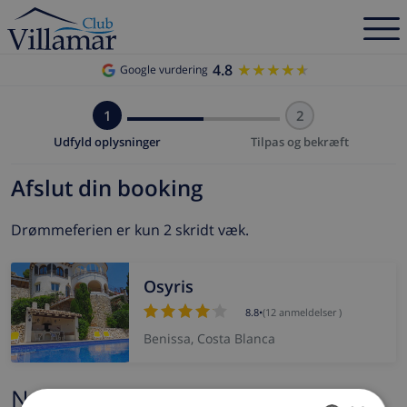
4.8
★★★★★
★★★★★
Google vurdering
1
2
Udfyld oplysninger
Tilpas og bekræft
Afslut din booking
Drømmeferien er kun 2 skridt væk.
Osyris
8.8
•
(12 anmeldelser )
Benissa, Costa Blanca
Navn og e-mail