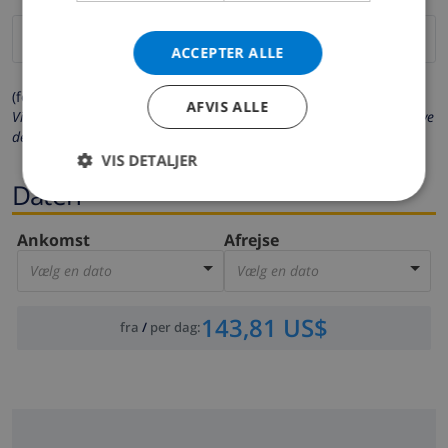
ACCEPTER ALLE
(felter markeret med * er obligatoriske)
AFVIS ALLE
Vi beskytter dit privatliv. Dine personlige oplysninger vil aldrig blive
delt med andre.
VIS DETALJER
Daten
Ankomst
Afrejse
Vælg en dato
Vælg en dato
143,81 US$
fra
/
per dag
: