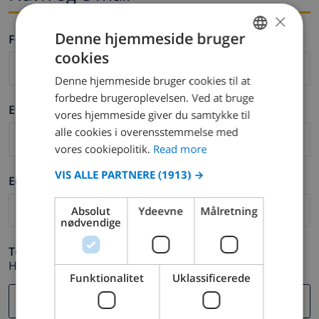
×
Denne hjemmeside bruger
Fornavn *
cookies
ENGLISH
Denne hjemmeside bruger cookies til at
DUTCH
forbedre brugeroplevelsen. Ved at bruge
Efternavn *
FRENCH
vores hjemmeside giver du samtykke til
alle cookies i overensstemmelse med
SPANISH
vores cookiepolitik.
Read more
GERMAN
VIS ALLE PARTNERE
(1913) →
E-mail *
CATALAN
ITALIAN
Absolut
Ydeevne
Målretning
nødvendige
DANISH
Telefon *
NORWEGIAN
Hvis din e-mail adresse ikke fungerer korrekt.
Funktionalitet
Uklassificerede