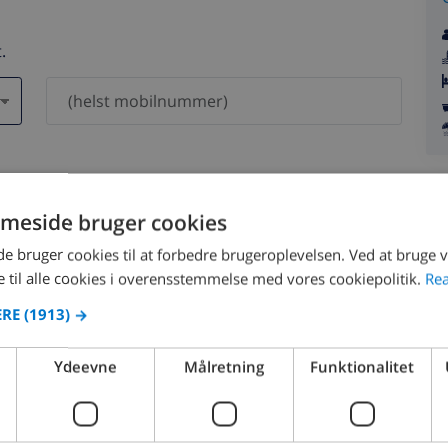
.
 vil aldrig blive delt med andre.
meside bruger cookies
 bruger cookies til at forbedre brugeroplevelsen. Ved at bruge
 til alle cookies i overensstemmelse med vores cookiepolitik.
Re
ERE
(1913) →
august 2026
Ydeevne
Målretning
Funktionalitet
ØN
MAN
TIR
ONS
TOR
FRE
LØR
SØN