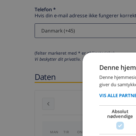
Telefon *
Hvis din e-mail adresse ikke fungerer korrekt
(felter markeret med * er obligatoriske)
Vi beskytter dit privatliv. Dine personlige oplysninger
Denne hjem
Daten
Denne hjemmeside
giver du samtykke
VIS ALLE PARTN
juli 2026
Absolut
nødvendige
MAN
TIR
ONS
TOR
FRE
LØR
S