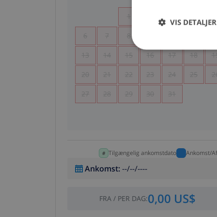
1
2
3
4
VIS DETALJER
6
7
8
9
10
11
1
13
14
15
16
17
18
1
20
21
22
23
24
25
2
27
28
29
30
31
Tilgængelig ankomstdato
Ankomst/Af
Ankomst
:
--/--/----
0,00 US$
FRA
/
PER DAG
: