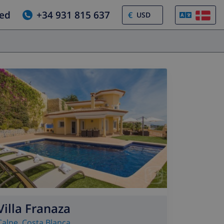
ed
+34 931 815 637
€
Villa Franaza
Calpe
,
Costa Blanca