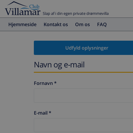
Slap af i din egen private drømmevilla
Hjemmeside
Kontakt os
Om os
FAQ
Udfyld oplysninger
Navn og e-mail
Fornavn *
E-mail *