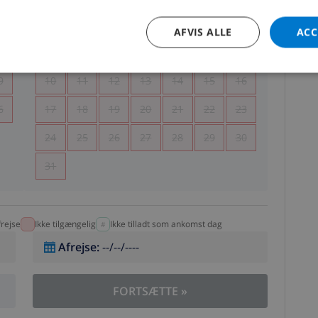
5
1
2
AFVIS ALLE
ACC
2
3
4
5
6
7
8
9
9
10
11
12
13
14
15
16
6
17
18
19
20
21
22
23
24
25
26
27
28
29
30
31
rejse
Ikke tilgængelig
Ikke tilladt som ankomst dag
Afrejse
:
--/--/----
FORTSÆTTE
»