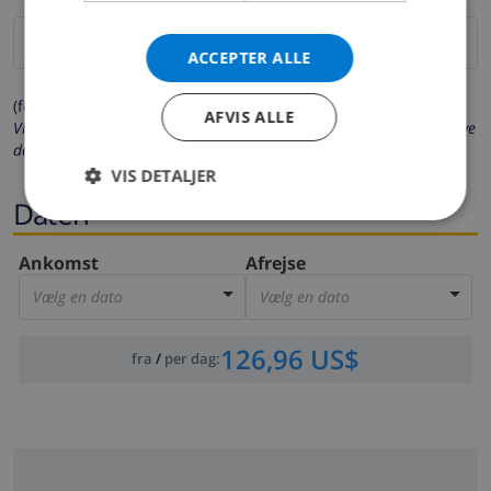
ACCEPTER ALLE
(felter markeret med * er obligatoriske)
AFVIS ALLE
Vi beskytter dit privatliv. Dine personlige oplysninger vil aldrig blive
delt med andre.
VIS DETALJER
Daten
Ankomst
Afrejse
Vælg en dato
Vælg en dato
126,96 US$
fra
/
per dag
: