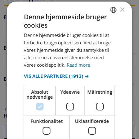
×
Denne hjemmeside bruger
Fornavn *
cookies
ENGLISH
Denne hjemmeside bruger cookies til at
DUTCH
forbedre brugeroplevelsen. Ved at bruge
Efternavn *
FRENCH
vores hjemmeside giver du samtykke til
alle cookies i overensstemmelse med
SPANISH
vores cookiepolitik.
Read more
GERMAN
VIS ALLE PARTNERE
(1913) →
E-mail *
CATALAN
ITALIAN
Absolut
Ydeevne
Målretning
nødvendige
DANISH
Telefon *
NORWEGIAN
Hvis din e-mail adresse ikke fungerer korrekt.
Funktionalitet
Uklassificerede