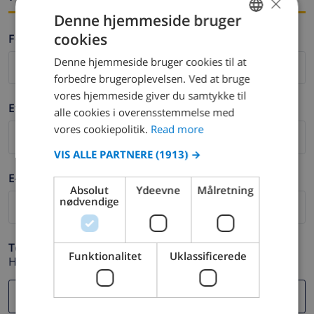
×
Denne hjemmeside bruger
cookies
Fornavn *
ENGLISH
Denne hjemmeside bruger cookies til at
DUTCH
forbedre brugeroplevelsen. Ved at bruge
FRENCH
vores hjemmeside giver du samtykke til
Efternavn *
alle cookies i overensstemmelse med
SPANISH
vores cookiepolitik.
Read more
GERMAN
VIS ALLE PARTNERE
(1913) →
CATALAN
E-mail *
ITALIAN
Absolut
Ydeevne
Målretning
nødvendige
DANISH
NORWEGIAN
Telefon *
Funktionalitet
Uklassificerede
Hvis din e-mail adresse ikke fungerer korrekt.