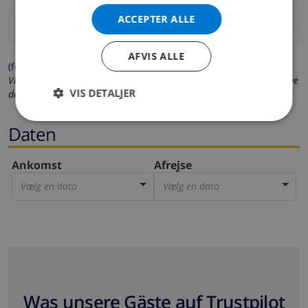
ACCEPTER ALLE
AFVIS ALLE
(felter markeret med * er obligatoriske)
Vi beskytter dit privatliv. Dine personlige oplysninger vil aldrig blive
VIS DETALJER
delt med andre.
Daten
Ankomst
Afrejse
Vælg en dato
Vælg en dato
Was unsere Gäste auf Trustpilot