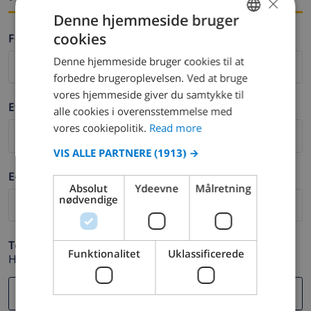
×
Denne hjemmeside bruger
cookies
Fornavn *
ENGLISH
Denne hjemmeside bruger cookies til at
DUTCH
forbedre brugeroplevelsen. Ved at bruge
FRENCH
vores hjemmeside giver du samtykke til
Efternavn *
alle cookies i overensstemmelse med
SPANISH
vores cookiepolitik.
Read more
GERMAN
VIS ALLE PARTNERE
(1913) →
CATALAN
E-mail *
ITALIAN
Absolut
Ydeevne
Målretning
nødvendige
DANISH
NORWEGIAN
Telefon *
Funktionalitet
Uklassificerede
Hvis din e-mail adresse ikke fungerer korrekt.