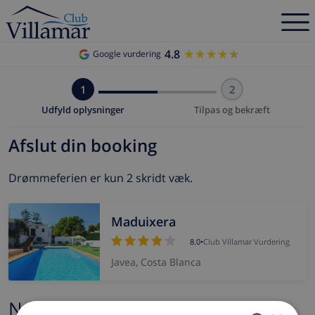
4.8
★★★★★
★★★★★
Google vurdering
1
2
Udfyld oplysninger
Tilpas og bekræft
Afslut din booking
Drømmeferien er kun 2 skridt væk.
Maduixera
8.0
•
Club Villamar Vurdering
Javea, Costa Blanca
Navn og e-mail