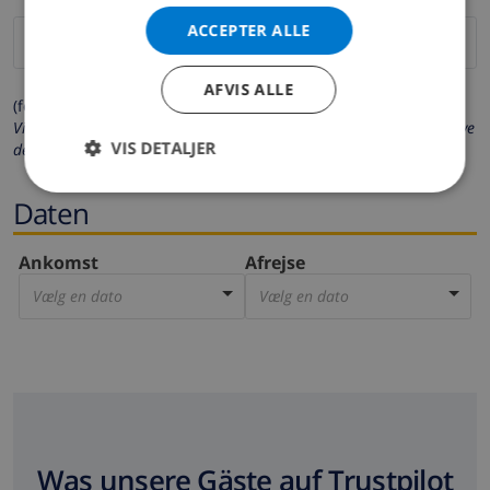
ACCEPTER ALLE
AFVIS ALLE
(felter markeret med * er obligatoriske)
Vi beskytter dit privatliv. Dine personlige oplysninger vil aldrig blive
VIS DETALJER
delt med andre.
Daten
Ankomst
Afrejse
Vælg en dato
Vælg en dato
Was unsere Gäste auf Trustpilot