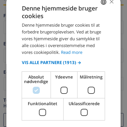
×
Denne hjemmeside bruger
cookies
Fornavn *
ENGLISH
Denne hjemmeside bruger cookies til at
DUTCH
forbedre brugeroplevelsen. Ved at bruge
FRENCH
vores hjemmeside giver du samtykke til
Efternavn *
alle cookies i overensstemmelse med
SPANISH
vores cookiepolitik.
Read more
GERMAN
VIS ALLE PARTNERE
(1913) →
CATALAN
E-mail *
ITALIAN
Absolut
Ydeevne
Målretning
nødvendige
DANISH
NORWEGIAN
Telefon *
Funktionalitet
Uklassificerede
Hvis din e-mail adresse ikke fungerer korrekt.