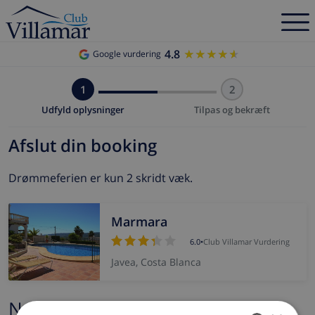
4.8
★★★★★
★★★★★
Google vurdering
1
2
Udfyld oplysninger
Tilpas og bekræft
Afslut din booking
Drømmeferien er kun 2 skridt væk.
Marmara
6.0
•
Club Villamar Vurdering
Javea, Costa Blanca
Navn og e-mail