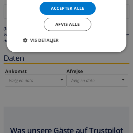
ACCEPTER ALLE
AFVIS ALLE
(felter markeret med * er obligatoriske)
Vi beskytter dit privatliv. Dine personlige oplysninger vil aldrig blive
VIS DETALJER
delt med andre.
Daten
Ankomst
Afrejse
Vælg en dato
Vælg en dato
Was unsere Gäste auf Trustpilot