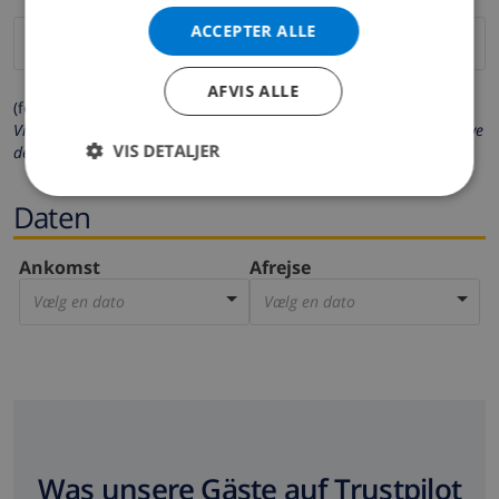
ACCEPTER ALLE
AFVIS ALLE
(felter markeret med * er obligatoriske)
Vi beskytter dit privatliv. Dine personlige oplysninger vil aldrig blive
VIS DETALJER
delt med andre.
Daten
Ankomst
Afrejse
Vælg en dato
Vælg en dato
Was unsere Gäste auf Trustpilot