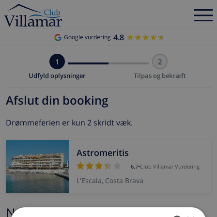
4.8
★★★★★
★★★★★
Google vurdering
1
2
Udfyld oplysninger
Tilpas og bekræft
Afslut din booking
Drømmeferien er kun 2 skridt væk.
Astromeritis
6.7
•
Club Villamar Vurdering
L'Escala, Costa Brava
Navn og e-mail