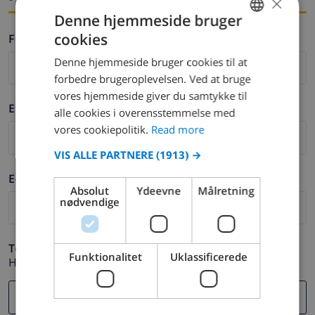
×
Denne hjemmeside bruger
cookies
Fornavn *
ENGLISH
Denne hjemmeside bruger cookies til at
DUTCH
forbedre brugeroplevelsen. Ved at bruge
FRENCH
vores hjemmeside giver du samtykke til
Efternavn *
alle cookies i overensstemmelse med
SPANISH
vores cookiepolitik.
Read more
GERMAN
VIS ALLE PARTNERE
(1913) →
CATALAN
E-mail *
ITALIAN
Absolut
Ydeevne
Målretning
nødvendige
DANISH
NORWEGIAN
Telefon *
Funktionalitet
Uklassificerede
Hvis din e-mail adresse ikke fungerer korrekt.