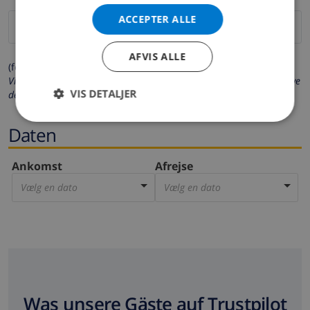
ACCEPTER ALLE
AFVIS ALLE
(felter markeret med * er obligatoriske)
Vi beskytter dit privatliv. Dine personlige oplysninger vil aldrig blive
VIS DETALJER
delt med andre.
Daten
Ankomst
Afrejse
Vælg en dato
Vælg en dato
Was unsere Gäste auf Trustpilot