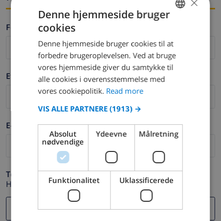
×
Denne hjemmeside bruger
cookies
Fornavn *
ENGLISH
Denne hjemmeside bruger cookies til at
DUTCH
forbedre brugeroplevelsen. Ved at bruge
FRENCH
vores hjemmeside giver du samtykke til
Efternavn *
alle cookies i overensstemmelse med
SPANISH
vores cookiepolitik.
Read more
GERMAN
VIS ALLE PARTNERE
(1913) →
CATALAN
E-mail *
ITALIAN
Absolut
Ydeevne
Målretning
nødvendige
DANISH
NORWEGIAN
Telefon *
Funktionalitet
Uklassificerede
Hvis din e-mail adresse ikke fungerer korrekt.