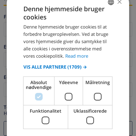
×
Denne hjemmeside bruger
cookies
Fornavn *
ENGLISH
Denne hjemmeside bruger cookies til at
DUTCH
forbedre brugeroplevelsen. Ved at bruge
FRENCH
vores hjemmeside giver du samtykke til
Efternavn *
alle cookies i overensstemmelse med
SPANISH
vores cookiepolitik.
Read more
GERMAN
VIS ALLE PARTNERE
(1709) →
CATALAN
E-mail *
ITALIAN
Absolut
Ydeevne
Målretning
nødvendige
DANISH
NORWEGIAN
Telefon *
Funktionalitet
Uklassificerede
Hvis din e-mail adresse ikke fungerer korrekt.