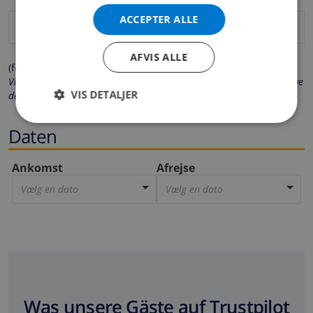
ACCEPTER ALLE
AFVIS ALLE
(felter markeret med * er obligatoriske)
Vi beskytter dit privatliv. Dine personlige oplysninger vil aldrig blive
VIS DETALJER
delt med andre.
Daten
Ankomst
Afrejse
Vælg en dato
Vælg en dato
Was unsere Gäste auf Trustpilot