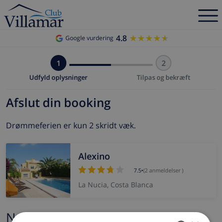
4.8
★★★★★
★★★★★
Google vurdering
1
2
Udfyld oplysninger
Tilpas og bekræft
Afslut din booking
Drømmeferien er kun 2 skridt væk.
Alexino
7.5
•
(2 anmeldelser )
La Nucia, Costa Blanca
Navn og e-mail