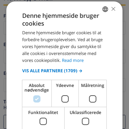
×
Denne hjemmeside bruger
Fornavn *
cookies
ENGLISH
Denne hjemmeside bruger cookies til at
DUTCH
forbedre brugeroplevelsen. Ved at bruge
Efternavn *
FRENCH
vores hjemmeside giver du samtykke til
alle cookies i overensstemmelse med
SPANISH
vores cookiepolitik.
Read more
GERMAN
VIS ALLE PARTNERE
(1709) →
E-mail *
CATALAN
ITALIAN
Absolut
Ydeevne
Målretning
nødvendige
DANISH
Telefon *
NORWEGIAN
Hvis din e-mail adresse ikke fungerer korrekt.
Funktionalitet
Uklassificerede