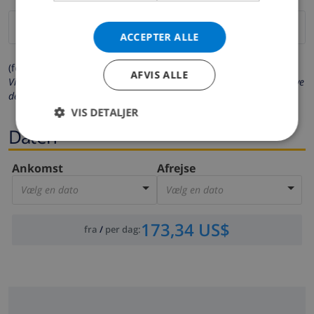
ACCEPTER ALLE
(felter markeret med * er obligatoriske)
AFVIS ALLE
Vi beskytter dit privatliv. Dine personlige oplysninger vil aldrig blive
delt med andre.
VIS DETALJER
Daten
Ankomst
Afrejse
Vælg en dato
Vælg en dato
173,34 US$
fra
/
per dag
: