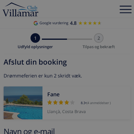
4.8
★★★★★
★★★★★
Google vurdering
1
2
Udfyld oplysninger
Tilpas og bekræft
Afslut din booking
Drømmeferien er kun 2 skridt væk.
Fane
8.3
•
(4 anmeldelser )
Llançà, Costa Brava
Navn og e-mail