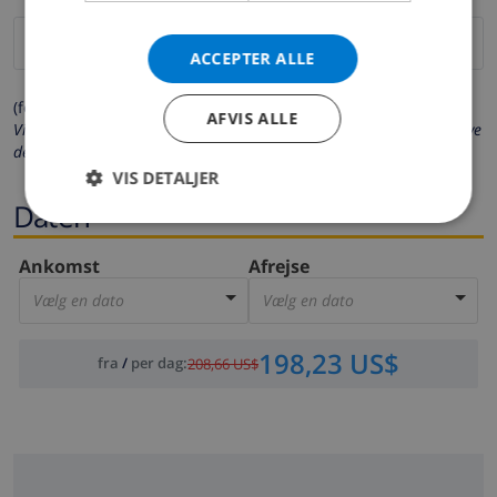
ACCEPTER ALLE
(felter markeret med * er obligatoriske)
AFVIS ALLE
Vi beskytter dit privatliv. Dine personlige oplysninger vil aldrig blive
delt med andre.
VIS DETALJER
Daten
Ankomst
Afrejse
Vælg en dato
Vælg en dato
198,23 US$
fra
/
per dag
:
208,66 US$