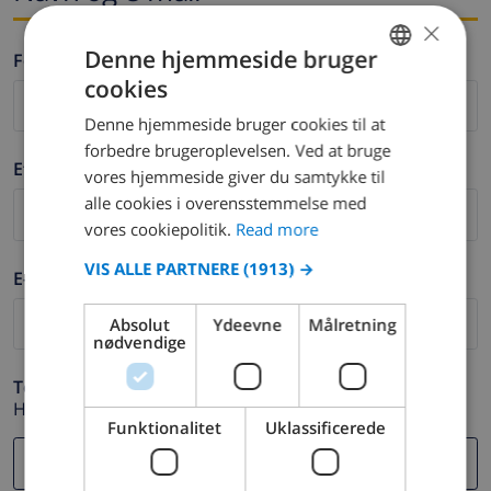
×
Denne hjemmeside bruger
Fornavn *
cookies
ENGLISH
Denne hjemmeside bruger cookies til at
DUTCH
forbedre brugeroplevelsen. Ved at bruge
Efternavn *
FRENCH
vores hjemmeside giver du samtykke til
alle cookies i overensstemmelse med
SPANISH
vores cookiepolitik.
Read more
GERMAN
VIS ALLE PARTNERE
(1913) →
E-mail *
CATALAN
ITALIAN
Absolut
Ydeevne
Målretning
nødvendige
DANISH
Telefon *
NORWEGIAN
Hvis din e-mail adresse ikke fungerer korrekt.
Funktionalitet
Uklassificerede