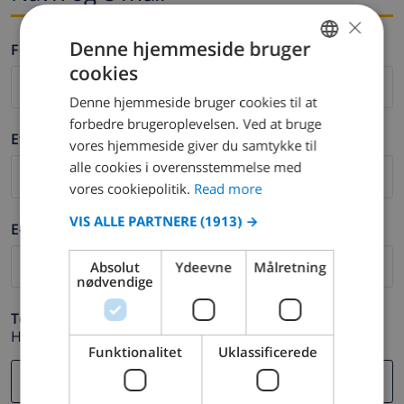
×
Denne hjemmeside bruger
Fornavn *
cookies
ENGLISH
Denne hjemmeside bruger cookies til at
DUTCH
forbedre brugeroplevelsen. Ved at bruge
Efternavn *
FRENCH
vores hjemmeside giver du samtykke til
alle cookies i overensstemmelse med
SPANISH
vores cookiepolitik.
Read more
GERMAN
VIS ALLE PARTNERE
(1913) →
E-mail *
CATALAN
ITALIAN
Absolut
Ydeevne
Målretning
nødvendige
DANISH
Telefon *
NORWEGIAN
Hvis din e-mail adresse ikke fungerer korrekt.
Funktionalitet
Uklassificerede