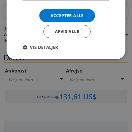
ACCEPTER ALLE
(felter markeret med * er obligatoriske)
AFVIS ALLE
Vi beskytter dit privatliv. Dine personlige oplysninger vil aldrig blive
delt med andre.
VIS DETALJER
Daten
Ankomst
Afrejse
Vælg en dato
Vælg en dato
131,61 US$
fra
/
per dag
: