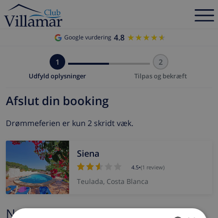
4.8
★★★★★
★★★★★
Google vurdering
1
2
Udfyld oplysninger
Tilpas og bekræft
Afslut din booking
Drømmeferien er kun 2 skridt væk.
Siena
4.5
•
(1 review)
Teulada, Costa Blanca
Navn og e-mail