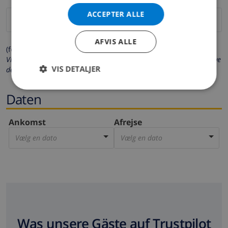
ACCEPTER ALLE
AFVIS ALLE
(felter markeret med * er obligatoriske)
Vi beskytter dit privatliv. Dine personlige oplysninger vil aldrig blive
VIS DETALJER
delt med andre.
Daten
Ankomst
Afrejse
Vælg en dato
Vælg en dato
Was unsere Gäste auf Trustpilot