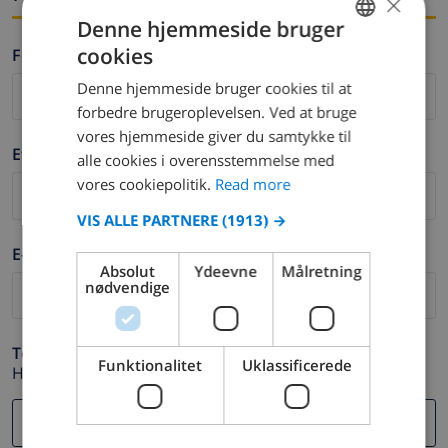
×
Denne hjemmeside bruger
cookies
Fornavn *
ENGLISH
Denne hjemmeside bruger cookies til at
DUTCH
forbedre brugeroplevelsen. Ved at bruge
FRENCH
vores hjemmeside giver du samtykke til
Efternavn *
alle cookies i overensstemmelse med
SPANISH
vores cookiepolitik.
Read more
GERMAN
VIS ALLE PARTNERE
(1913) →
CATALAN
E-mail *
ITALIAN
Absolut
Ydeevne
Målretning
nødvendige
DANISH
NORWEGIAN
Telefon *
Funktionalitet
Uklassificerede
Hvis din e-mail adresse ikke fungerer korrekt.