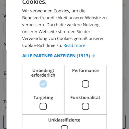
Cookies.
ENGLISH
Wir verwenden Cookies, um die
DUTCH
Vorname *
Benutzerfreundlichkeit unserer Website zu
FRENCH
verbessern. Durch die weitere Nutzung
unserer Webseite stimmen Sie der
SPANISH
Verwendung von Cookies gemäß unserer
GERMAN
Nachname *
Cookie-Richtlinie zu.
Read more
CATALAN
ALLE PARTNER ANZEIGEN
(1913) →
ITALIAN
Unbedingt
Performance
DANISH
E-mail *
erforderlich
NORWEGIAN
Targeting
Funktionalität
Telefonnummer *
Im Fall Ihre E-mail Adresse nicht korrekt funktioniert.
Unklassifizierte