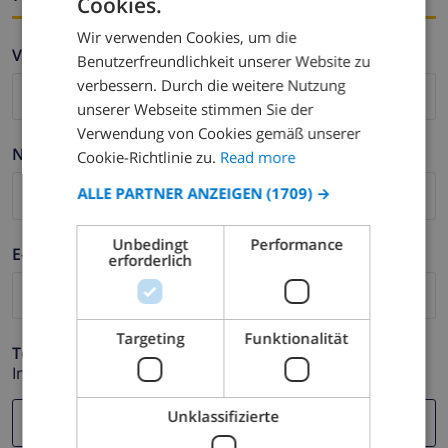
Cookies.
ENGLISH
Wir verwenden Cookies, um die
DUTCH
Vorname *
Benutzerfreundlichkeit unserer Website zu
FRENCH
verbessern. Durch die weitere Nutzung
unserer Webseite stimmen Sie der
SPANISH
Verwendung von Cookies gemäß unserer
GERMAN
Nachname *
Cookie-Richtlinie zu.
Read more
CATALAN
ALLE PARTNER ANZEIGEN
(1709) →
ITALIAN
Unbedingt
Performance
DANISH
E-mail *
erforderlich
NORWEGIAN
Targeting
Funktionalität
Telefonnummer *
Im Fall Ihre E-mail Adresse nicht korrekt funktioniert.
Unklassifizierte