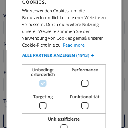
Cookies.
ENGLISH
Wir verwenden Cookies, um die
DUTCH
Vorname *
Benutzerfreundlichkeit unserer Website zu
FRENCH
verbessern. Durch die weitere Nutzung
unserer Webseite stimmen Sie der
SPANISH
Verwendung von Cookies gemäß unserer
GERMAN
Nachname *
Cookie-Richtlinie zu.
Read more
CATALAN
ALLE PARTNER ANZEIGEN
(1913) →
ITALIAN
Unbedingt
Performance
DANISH
E-mail *
erforderlich
NORWEGIAN
Targeting
Funktionalität
Telefonnummer *
Im Fall Ihre E-mail Adresse nicht korrekt funktioniert.
Unklassifizierte