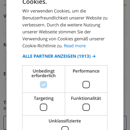
Cookies.
ENGLISH
Wir verwenden Cookies, um die
DUTCH
Vorname *
Benutzerfreundlichkeit unserer Website zu
FRENCH
verbessern. Durch die weitere Nutzung
unserer Webseite stimmen Sie der
SPANISH
Verwendung von Cookies gemäß unserer
GERMAN
Nachname *
Cookie-Richtlinie zu.
Read more
CATALAN
ALLE PARTNER ANZEIGEN
(1913) →
ITALIAN
Unbedingt
Performance
DANISH
E-mail *
erforderlich
NORWEGIAN
Targeting
Funktionalität
Telefonnummer *
Im Fall Ihre E-mail Adresse nicht korrekt funktioniert.
Unklassifizierte