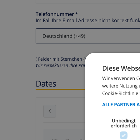
Telefonnummer *
Im Fall Ihre E-mail Adresse nicht korrekt funk
( Felder mit Sternchen (*) müssen ausgefüllt werd
Wir respektieren Ihre Privatsphäre. Ihre persönliche
Diese Webse
Wir verwenden Co
Dates
weitere Nutzung 
Cookie-Richtlinie 
ALLE PARTNER 
Juli 2026
Unbedingt
erforderlich