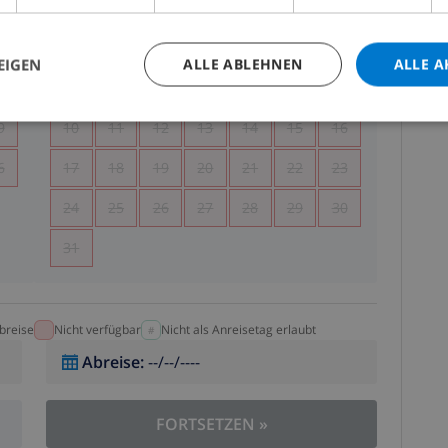
.
MO.
DI.
MI.
DO.
FR.
SA.
SO.
5
1
2
EIGEN
ALLE ABLEHNEN
ALLE A
2
3
4
5
6
7
8
9
9
10
11
12
13
14
15
16
6
17
18
19
20
21
22
23
24
25
26
27
28
29
30
31
breise
Nicht verfügbar
Nicht als Anreisetag erlaubt
Abreise
:
--/--/----
FORTSETZEN
»