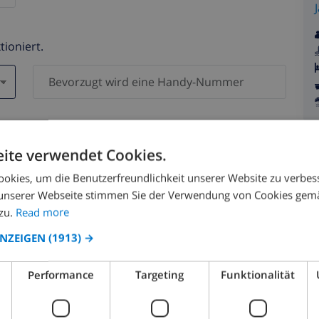
tioniert.
en )
n Daten werden zu keiner Zeit an Dritte weitergegeben.
ite verwendet Cookies.
okies, um die Benutzerfreundlichkeit unserer Website zu verbes
unserer Webseite stimmen Sie der Verwendung von Cookies gem
zu.
Read more
ANZEIGEN
(1913) →
August 2026
Performance
Targeting
Funktionalität