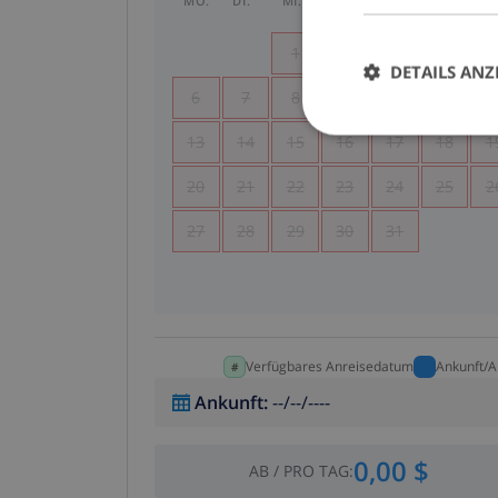
MO.
DI.
MI.
DO.
FR.
SA.
SO
1
2
3
4
DETAILS ANZ
6
7
8
9
10
11
1
13
14
15
16
17
18
1
20
21
22
23
24
25
2
27
28
29
30
31
Verfügbares Anreisedatum
Ankunft/A
Ankunft
:
--/--/----
0,00 $
AB
/
PRO TAG
: