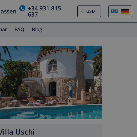
+34 931 815
lassen
€
637
amar
FAQ
Blog
Villa Uschi