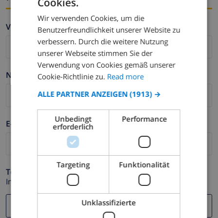
Cookies.
ENGLISH
Wir verwenden Cookies, um die
DUTCH
Vorname *
Benutzerfreundlichkeit unserer Website zu
FRENCH
verbessern. Durch die weitere Nutzung
unserer Webseite stimmen Sie der
SPANISH
Verwendung von Cookies gemäß unserer
GERMAN
Nachname *
Cookie-Richtlinie zu.
Read more
CATALAN
ALLE PARTNER ANZEIGEN
(1913) →
ITALIAN
Unbedingt
Performance
DANISH
E-mail *
erforderlich
NORWEGIAN
Targeting
Funktionalität
Telefonnummer *
Im Fall Ihre E-mail Adresse nicht korrekt funktioniert.
Unklassifizierte