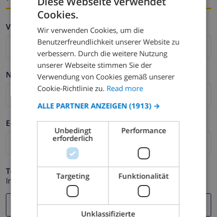
Diese Webseite verwendet
Cookies.
ENGLISH
Vorname *
Wir verwenden Cookies, um die
DUTCH
Benutzerfreundlichkeit unserer Website zu
FRENCH
verbessern. Durch die weitere Nutzung
unserer Webseite stimmen Sie der
SPANISH
Nachname *
Verwendung von Cookies gemäß unserer
GERMAN
Cookie-Richtlinie zu.
Read more
CATALAN
ALLE PARTNER ANZEIGEN
(1913) →
ITALIAN
E-mail *
Unbedingt
Performance
DANISH
erforderlich
NORWEGIAN
Telefonnummer *
Targeting
Funktionalität
Im Fall Ihre E-mail Adresse nicht korrekt funktioniert.
Unklassifizierte