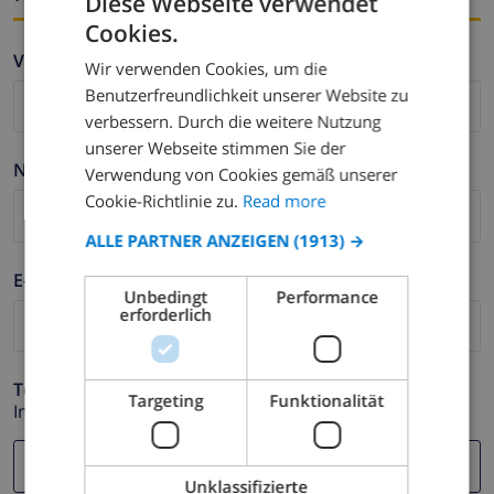
Diese Webseite verwendet
Cookies.
ENGLISH
Vorname *
Wir verwenden Cookies, um die
DUTCH
Benutzerfreundlichkeit unserer Website zu
FRENCH
verbessern. Durch die weitere Nutzung
unserer Webseite stimmen Sie der
SPANISH
Nachname *
Verwendung von Cookies gemäß unserer
GERMAN
Cookie-Richtlinie zu.
Read more
CATALAN
ALLE PARTNER ANZEIGEN
(1913) →
ITALIAN
E-mail *
Unbedingt
Performance
DANISH
erforderlich
NORWEGIAN
Telefonnummer *
Targeting
Funktionalität
Im Fall Ihre E-mail Adresse nicht korrekt funktioniert.
Unklassifizierte