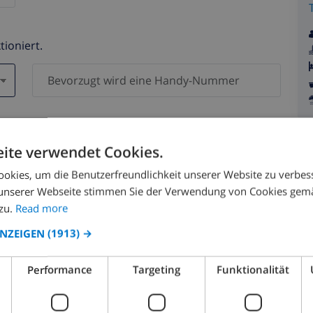
tioniert.
en )
n Daten werden zu keiner Zeit an Dritte weitergegeben.
ite verwendet Cookies.
okies, um die Benutzerfreundlichkeit unserer Website zu verbes
unserer Webseite stimmen Sie der Verwendung von Cookies gem
zu.
Read more
ANZEIGEN
(1913) →
August 2026
Performance
Targeting
Funktionalität