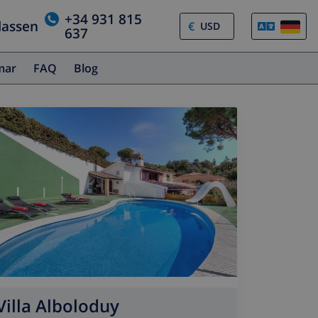
+34 931 815
lassen
€
637
amar
FAQ
Blog
Villa Alboloduy