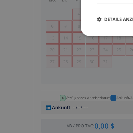
MO.
DI.
MI.
DO.
FR.
SA.
SO
1
2
3
4
DETAILS ANZ
6
7
8
9
10
11
1
13
14
15
16
17
18
1
20
21
22
23
24
25
2
27
28
29
30
31
Verfügbares Anreisedatum
Ankunft/A
Ankunft
:
--/--/----
0,00 $
AB
/
PRO TAG
: