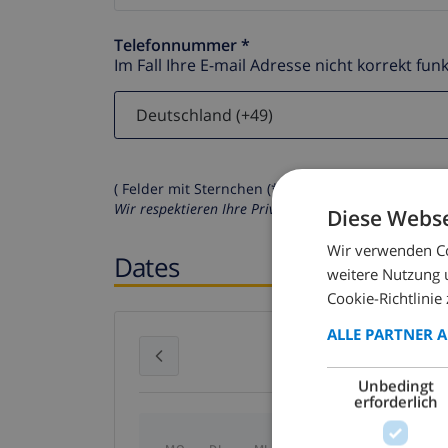
Telefonnummer *
Im Fall Ihre E-mail Adresse nicht korrekt funk
( Felder mit Sternchen (*) müssen ausgefüllt werd
Wir respektieren Ihre Privatsphäre. Ihre persönliche
Diese Webse
Wir verwenden Co
Dates
weitere Nutzung 
Cookie-Richtlinie 
ALLE PARTNER 
Juli 2026
Unbedingt
erforderlich