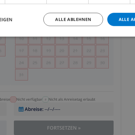
.
MO.
DI.
MI.
DO.
FR.
SA.
SO.
5
1
2
EIGEN
ALLE ABLEHNEN
ALLE A
2
3
4
5
6
7
8
9
9
10
11
12
13
14
15
16
6
17
18
19
20
21
22
23
24
25
26
27
28
29
30
31
breise
Nicht verfügbar
Nicht als Anreisetag erlaubt
Abreise
:
--/--/----
FORTSETZEN
»