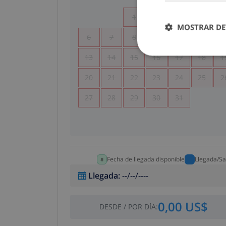
1
2
3
4
MOSTRAR DE
6
7
8
9
10
11
1
13
14
15
16
17
18
1
20
21
22
23
24
25
2
27
28
29
30
31
Fecha de llegada disponible
Llegada/Sa
Llegada
:
--/--/----
0,00 US$
DESDE
/
POR DÍA
: