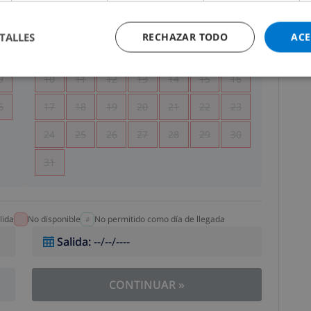
5
1
2
TALLES
RECHAZAR TODO
ACE
2
3
4
5
6
7
8
9
9
10
11
12
13
14
15
16
6
17
18
19
20
21
22
23
24
25
26
27
28
29
30
31
lida
No disponible
No permitido como día de llegada
Salida
:
--/--/----
CONTINUAR
»