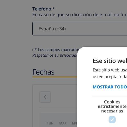
Teléfono *
En caso de que su dirección de e-mail no f
( * Los campos marcados con un asterisco son obli
Respetamos su privacidad. Sus datos personales no 
Ese sitio we
Fechas
Este sitio web usa
usted acepta toda
MOSTRAR TODOS
julio 2026
Cookies
estrictamente
necesarias
LUN.
MAR.
MIÉ.
JUE.
VIE.
SÁB.
DO