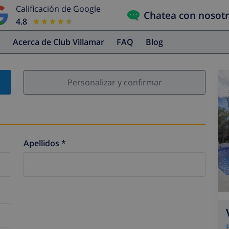
Calificación de Google
Chatea con nosot
4.8
★★★★★
★★★★★
s
Acerca de Club Villamar
FAQ
Blog
Personalizar y confirmar
Apellidos *