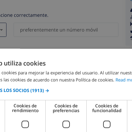
uncione correctamente.
gatorios )
serán compartidos con ninguna otra persona o empresa.
b utiliza cookies
 cookies para mejorar la experiencia del usuario. Al utilizar nuest
s las cookies de acuerdo con nuestra Política de cookies.
Read m
 LOS SOCIOS
(1913) →
agosto 2026
Cookies de
Cookies de
Cookies de
rendimiento
preferencias
funcionalidad
M.
LUN.
MAR.
MIÉ.
JUE.
VIE.
SÁB.
DOM.