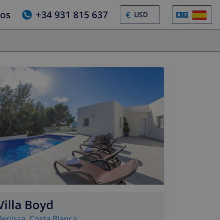
ros
+34 931 815 637
€
Villa Boyd
Benissa
,
Costa Blanca