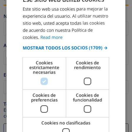
Este sitio web usa cookies para mejorar la
ENGLISH
experiencia del usuario. Al utilizar nuestro
Nombre *
DUTCH
sitio web, usted acepta todas las cookies
FRENCH
de acuerdo con nuestra Política de
cookies.
Read more
SPANISH
Apellidos *
MOSTRAR TODOS LOS SOCIOS
(1709) →
GERMAN
CATALAN
Cookies
Cookies de
estrictamente
rendimiento
ITALIAN
necesarias
E-mail *
DANISH
NORWEGIAN
Cookies de
Cookies de
preferencias
funcionalidad
Teléfono *
En caso de que su dirección de e-mail no funcione
correctamente.
Cookies no clasificadas