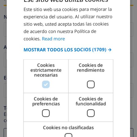
Este sitio web usa cookies para mejorar la
ENGLISH
experiencia del usuario. Al utilizar nuestro
Nombre *
DUTCH
sitio web, usted acepta todas las cookies
FRENCH
de acuerdo con nuestra Política de
cookies.
Read more
SPANISH
Apellidos *
MOSTRAR TODOS LOS SOCIOS
(1709) →
GERMAN
CATALAN
Cookies
Cookies de
estrictamente
rendimiento
ITALIAN
necesarias
E-mail *
DANISH
NORWEGIAN
Cookies de
Cookies de
preferencias
funcionalidad
Teléfono *
En caso de que su dirección de e-mail no funcione
correctamente.
Cookies no clasificadas