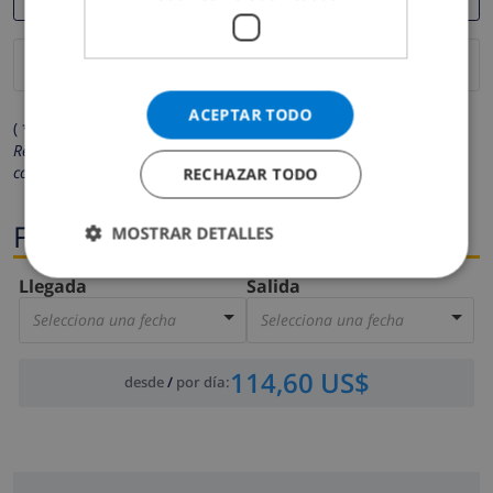
ACEPTAR TODO
( * Los campos marcados con un asterisco son obligatorios )
Respetamos su privacidad. Sus datos personales no serán
compartidos con ninguna otra persona o empresa.
RECHAZAR TODO
Fechas
MOSTRAR DETALLES
Llegada
Salida
Selecciona una fecha
Selecciona una fecha
114,60 US$
desde
/
por día
: