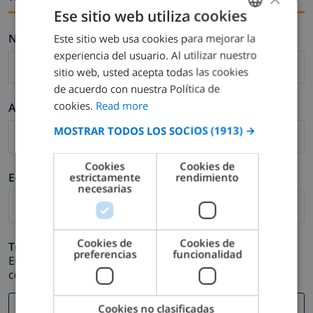
Ese sitio web utiliza cookies
Nombre *
Este sitio web usa cookies para mejorar la
ENGLISH
experiencia del usuario. Al utilizar nuestro
DUTCH
sitio web, usted acepta todas las cookies
FRENCH
de acuerdo con nuestra Política de
cookies.
Read more
Apellidos *
SPANISH
MOSTRAR TODOS LOS SOCIOS
(1913) →
GERMAN
CATALAN
Cookies
Cookies de
E-mail *
estrictamente
rendimiento
ITALIAN
necesarias
DANISH
NORWEGIAN
Cookies de
Cookies de
Teléfono *
preferencias
funcionalidad
En caso de que su dirección de e-mail no funcione
correctamente.
Cookies no clasificadas