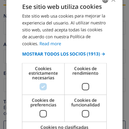
Ese sitio web utiliza cookies
Nombre *
Este sitio web usa cookies para mejorar la
ENGLISH
experiencia del usuario. Al utilizar nuestro
DUTCH
sitio web, usted acepta todas las cookies
FRENCH
de acuerdo con nuestra Política de
cookies.
Read more
Apellidos *
SPANISH
MOSTRAR TODOS LOS SOCIOS
(1913) →
GERMAN
CATALAN
Cookies
Cookies de
E-mail *
estrictamente
rendimiento
ITALIAN
necesarias
DANISH
NORWEGIAN
Cookies de
Cookies de
Teléfono *
preferencias
funcionalidad
En caso de que su dirección de e-mail no funcione
correctamente.
Cookies no clasificadas