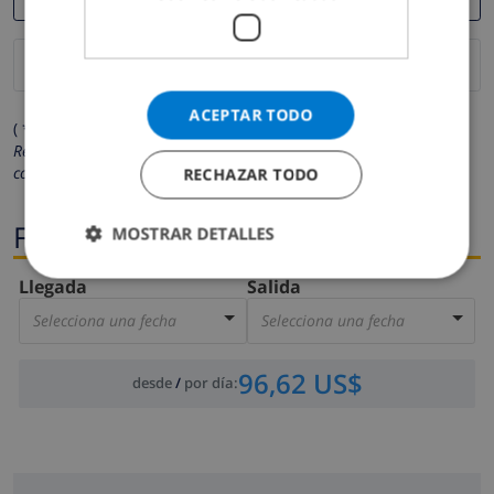
ACEPTAR TODO
( * Los campos marcados con un asterisco son obligatorios )
Respetamos su privacidad. Sus datos personales no serán
compartidos con ninguna otra persona o empresa.
RECHAZAR TODO
Fechas
MOSTRAR DETALLES
Llegada
Salida
Selecciona una fecha
Selecciona una fecha
96,62 US$
desde
/
por día
: