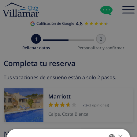
4.8
★★★★★
★★★★★
Calificación de Google
1
2
Rellenar datos
Personalizar y confirmar
Completa tu reserva
Tus vacaciones de ensueño están a solo 2 pasos.
Marriott
7.3
•
(2 opiniones)
Calpe, Costa Blanca
Nombre y correo electrónico
×