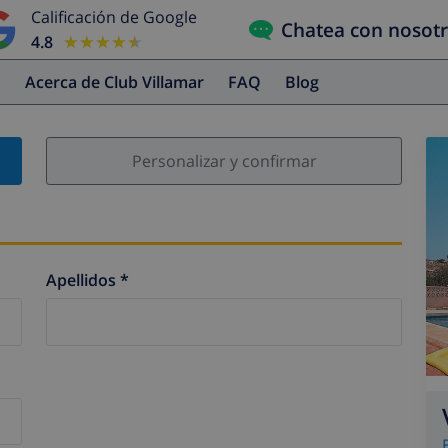
Calificación de Google
Chatea con nosot
4.8
★★★★★
★★★★★
s
Acerca de Club Villamar
FAQ
Blog
Personalizar y confirmar
Apellidos *