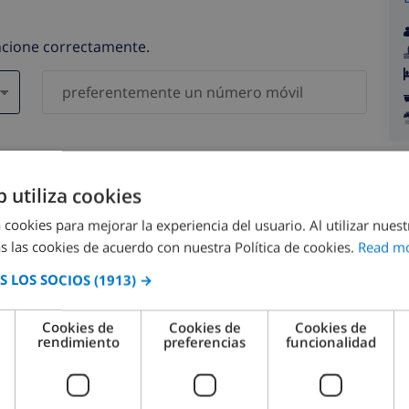
uncione correctamente.
gatorios )
serán compartidos con ninguna otra persona o empresa.
b utiliza cookies
 cookies para mejorar la experiencia del usuario. Al utilizar nuest
s las cookies de acuerdo con nuestra Política de cookies.
Read m
 LOS SOCIOS
(1913) →
agosto 2026
Cookies de
Cookies de
Cookies de
rendimiento
preferencias
funcionalidad
M.
LUN.
MAR.
MIÉ.
JUE.
VIE.
SÁB.
DOM.