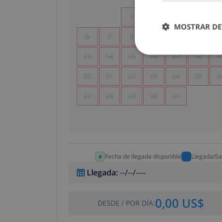
1
2
3
4
MOSTRAR DE
6
7
8
9
10
11
1
13
14
15
16
17
18
1
20
21
22
23
24
25
2
27
28
29
30
31
Fecha de llegada disponible
Llegada/Sa
Llegada
:
--/--/----
0,00 US$
DESDE
/
POR DÍA
: