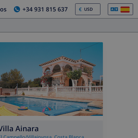
ros
+34 931 815 637
€
Villa Ainara
El Campello/Villajoyosa
,
Costa Blanca