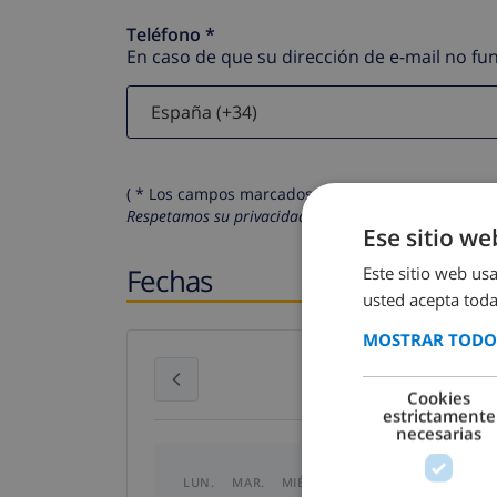
Teléfono *
En caso de que su dirección de e-mail no f
( * Los campos marcados con un asterisco son obli
Respetamos su privacidad. Sus datos personales no 
Ese sitio we
Fechas
Este sitio web usa
usted acepta toda
MOSTRAR TODOS
julio 2026
Cookies
estrictamente
necesarias
LUN.
MAR.
MIÉ.
JUE.
VIE.
SÁB.
DO