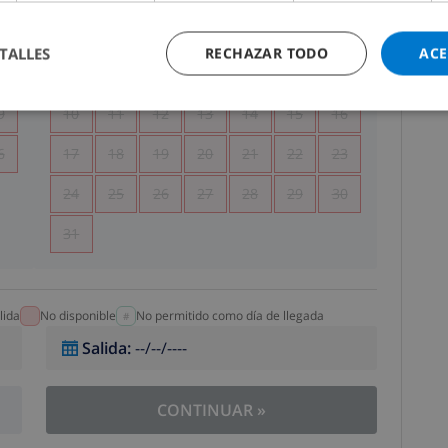
5
1
2
TALLES
RECHAZAR TODO
ACE
2
3
4
5
6
7
8
9
9
10
11
12
13
14
15
16
6
17
18
19
20
21
22
23
24
25
26
27
28
29
30
31
lida
No disponible
No permitido como día de llegada
Salida
:
--/--/----
CONTINUAR
»