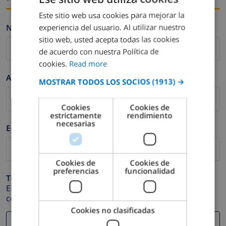
Este sitio web usa cookies para mejorar la
ENGLISH
experiencia del usuario. Al utilizar nuestro
Nombre *
DUTCH
sitio web, usted acepta todas las cookies
FRENCH
de acuerdo con nuestra Política de
cookies.
Read more
SPANISH
Apellidos *
MOSTRAR TODOS LOS SOCIOS
(1913) →
GERMAN
CATALAN
Cookies
Cookies de
estrictamente
rendimiento
ITALIAN
necesarias
E-mail *
DANISH
NORWEGIAN
Cookies de
Cookies de
preferencias
funcionalidad
Teléfono *
En caso de que su dirección de e-mail no funcione
correctamente.
Cookies no clasificadas