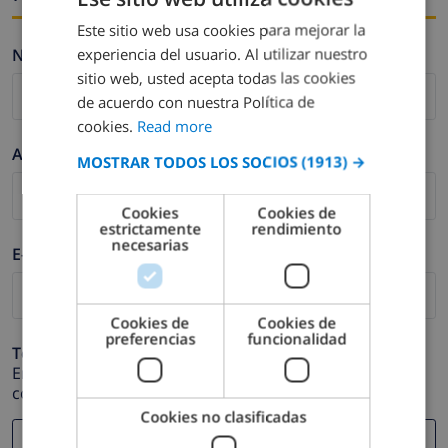
Este sitio web usa cookies para mejorar la
ENGLISH
experiencia del usuario. Al utilizar nuestro
Nombre *
DUTCH
sitio web, usted acepta todas las cookies
FRENCH
de acuerdo con nuestra Política de
cookies.
Read more
SPANISH
Apellidos *
MOSTRAR TODOS LOS SOCIOS
(1913) →
GERMAN
CATALAN
Cookies
Cookies de
estrictamente
rendimiento
ITALIAN
necesarias
E-mail *
DANISH
NORWEGIAN
Cookies de
Cookies de
preferencias
funcionalidad
Teléfono *
En caso de que su dirección de e-mail no funcione
correctamente.
Cookies no clasificadas