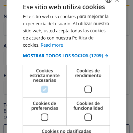
Ese sitio web utiliza cookies
Nombre *
Este sitio web usa cookies para mejorar la
ENGLISH
experiencia del usuario. Al utilizar nuestro
DUTCH
sitio web, usted acepta todas las cookies
FRENCH
de acuerdo con nuestra Política de
cookies.
Read more
Apellidos *
SPANISH
MOSTRAR TODOS LOS SOCIOS
(1709) →
GERMAN
CATALAN
Cookies
Cookies de
E-mail *
estrictamente
rendimiento
ITALIAN
necesarias
DANISH
NORWEGIAN
Cookies de
Cookies de
Teléfono *
preferencias
funcionalidad
En caso de que su dirección de e-mail no funcione
correctamente.
Cookies no clasificadas