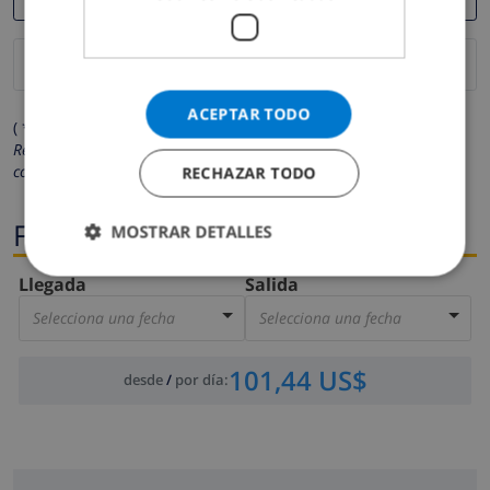
ACEPTAR TODO
( * Los campos marcados con un asterisco son obligatorios )
Respetamos su privacidad. Sus datos personales no serán
compartidos con ninguna otra persona o empresa.
RECHAZAR TODO
Fechas
MOSTRAR DETALLES
Llegada
Salida
Selecciona una fecha
Selecciona una fecha
101,44 US$
desde
/
por día
: