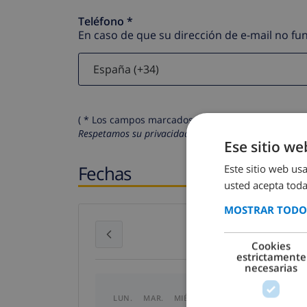
Teléfono *
En caso de que su dirección de e-mail no f
( * Los campos marcados con un asterisco son obli
Respetamos su privacidad. Sus datos personales no 
Ese sitio we
Fechas
Este sitio web usa
usted acepta toda
MOSTRAR TODOS
julio 2026
Cookies
estrictamente
necesarias
LUN.
MAR.
MIÉ.
JUE.
VIE.
SÁB.
DO