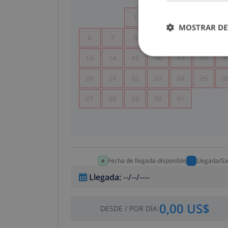
1
2
3
4
MOSTRAR DE
6
7
8
9
10
11
1
13
14
15
16
17
18
1
20
21
22
23
24
25
2
27
28
29
30
31
Fecha de llegada disponible
Llegada/Sa
Llegada
:
--/--/----
0,00 US$
DESDE
/
POR DÍA
: