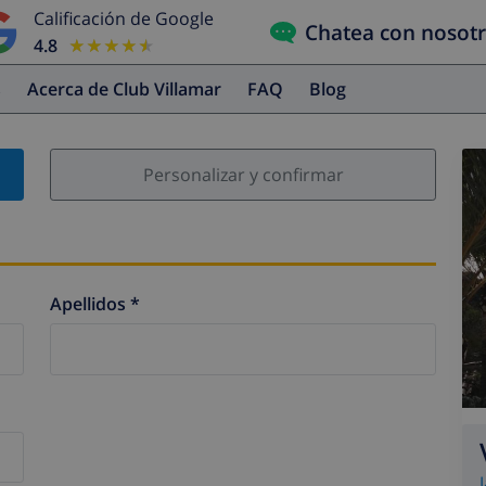
Calificación de Google
Chatea con nosot
4.8
★★★★★
★★★★★
s
Acerca de Club Villamar
FAQ
Blog
Personalizar y confirmar
Apellidos *