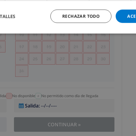
5
1
2
TALLES
RECHAZAR TODO
ACE
2
3
4
5
6
7
8
9
9
10
11
12
13
14
15
16
6
17
18
19
20
21
22
23
24
25
26
27
28
29
30
31
lida
No disponible
No permitido como día de llegada
Salida
:
--/--/----
CONTINUAR
»