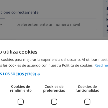
uncione correctamente.
gatorios )
serán compartidos con ninguna otra persona o empresa.
b utiliza cookies
 cookies para mejorar la experiencia del usuario. Al utilizar nuest
s las cookies de acuerdo con nuestra Política de cookies.
Read m
 LOS SOCIOS
(1709) →
agosto 2026
Cookies de
Cookies de
Cookies de
rendimiento
preferencias
funcionalidad
M.
LUN.
MAR.
MIÉ.
JUE.
VIE.
SÁB.
DOM.