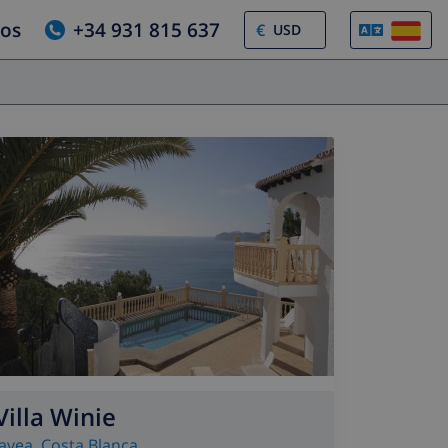
ros
+34 931 815 637
€
Villa Winie
Javea
,
Costa Blanca