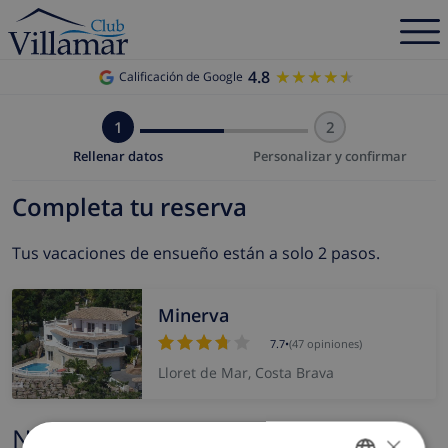
4.8
★★★★★
★★★★★
Calificación de Google
1
2
Rellenar datos
Personalizar y confirmar
Completa tu reserva
Tus vacaciones de ensueño están a solo 2 pasos.
Minerva
7.7
•
(47 opiniones)
Lloret de Mar, Costa Brava
Nombre y correo electrónico
×