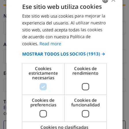
Ese sitio web utiliza cookies
Nombre *
Este sitio web usa cookies para mejorar la
ENGLISH
experiencia del usuario. Al utilizar nuestro
DUTCH
sitio web, usted acepta todas las cookies
FRENCH
de acuerdo con nuestra Política de
cookies.
Read more
Apellidos *
SPANISH
MOSTRAR TODOS LOS SOCIOS
(1913) →
GERMAN
CATALAN
Cookies
Cookies de
E-mail *
estrictamente
rendimiento
ITALIAN
necesarias
DANISH
NORWEGIAN
Cookies de
Cookies de
Teléfono *
preferencias
funcionalidad
En caso de que su dirección de e-mail no funcione
correctamente.
Cookies no clasificadas