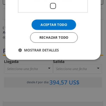
ACEPTAR TODO
( * Los campos marcados con un asterisco son obligatorios )
Respetamos su privacidad. Sus datos personales no serán
compartidos con ninguna otra persona o empresa.
RECHAZAR TODO
Fechas
MOSTRAR DETALLES
Llegada
Salida
Selecciona una fecha
Selecciona una fecha
394,57 US$
desde
/
por día
: