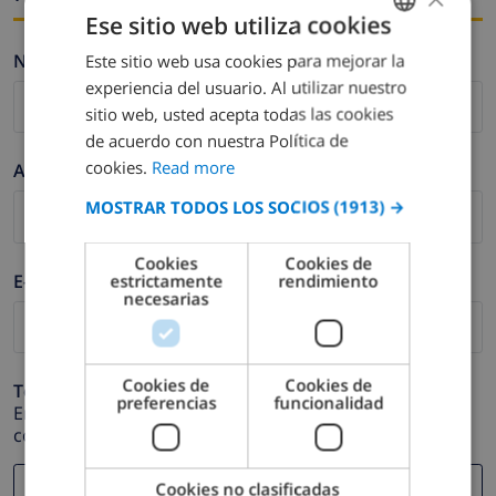
Ese sitio web utiliza cookies
Nombre *
Este sitio web usa cookies para mejorar la
ENGLISH
experiencia del usuario. Al utilizar nuestro
DUTCH
sitio web, usted acepta todas las cookies
FRENCH
de acuerdo con nuestra Política de
cookies.
Read more
Apellidos *
SPANISH
MOSTRAR TODOS LOS SOCIOS
(1913) →
GERMAN
CATALAN
Cookies
Cookies de
E-mail *
estrictamente
rendimiento
ITALIAN
necesarias
DANISH
NORWEGIAN
Cookies de
Cookies de
Teléfono *
preferencias
funcionalidad
En caso de que su dirección de e-mail no funcione
correctamente.
Cookies no clasificadas