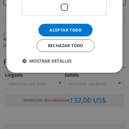
ACEPTAR TODO
( * Los campos marcados con un asterisco son obligatorios )
Respetamos su privacidad. Sus datos personales no serán
compartidos con ninguna otra persona o empresa.
RECHAZAR TODO
Fechas
MOSTRAR DETALLES
Llegada
Salida
Selecciona una fecha
Selecciona una fecha
132,00 US$
desde
/
por día
:
138,94 US$