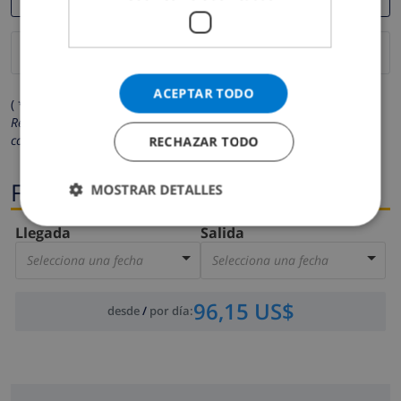
ACEPTAR TODO
( * Los campos marcados con un asterisco son obligatorios )
Respetamos su privacidad. Sus datos personales no serán
compartidos con ninguna otra persona o empresa.
RECHAZAR TODO
Fechas
MOSTRAR DETALLES
Llegada
Salida
Selecciona una fecha
Selecciona una fecha
96,15 US$
desde
/
por día
: