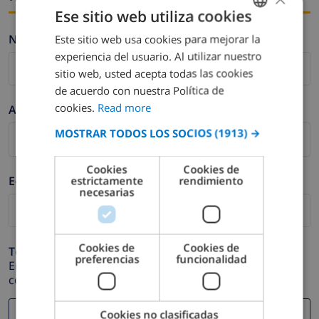
Ese sitio web utiliza cookies
Nombre *
Este sitio web usa cookies para mejorar la
ENGLISH
experiencia del usuario. Al utilizar nuestro
DUTCH
sitio web, usted acepta todas las cookies
FRENCH
de acuerdo con nuestra Política de
cookies.
Read more
Apellidos *
SPANISH
MOSTRAR TODOS LOS SOCIOS
(1913) →
GERMAN
CATALAN
Cookies
Cookies de
E-mail *
estrictamente
rendimiento
ITALIAN
necesarias
DANISH
NORWEGIAN
Cookies de
Cookies de
Teléfono *
preferencias
funcionalidad
En caso de que su dirección de e-mail no funcione
correctamente.
Cookies no clasificadas